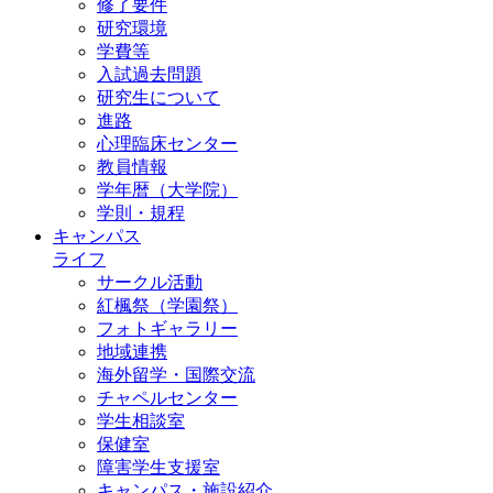
修了要件
研究環境
学費等
入試過去問題
研究生について
進路
心理臨床センター
教員情報
学年暦（大学院）
学則・規程
キャンパス
ライフ
サークル活動
紅楓祭（学園祭）
フォトギャラリー
地域連携
海外留学・国際交流
チャペルセンター
学生相談室
保健室
障害学生支援室
キャンパス・施設紹介