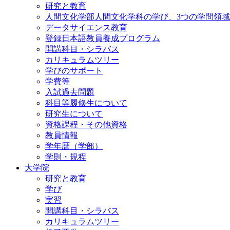
研究と教育
人間文化学部人間文化学科の学び、3つの学問領域
データサイエンス教育
登録日本語教員養成プログラム
開講科目・シラバス
カリキュラムツリー
学びのサポート
学費等
入試過去問題
科目等履修生について
研究生について
資格課程・その他資格
教員情報
学年暦（学部）
学則・規程
大学院
研究と教育
学び
実習
開講科目・シラバス
カリキュラムツリー