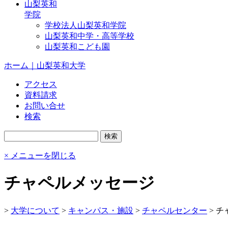
山梨英和
学院
学校法人山梨英和学院
山梨英和中学・高等学校
山梨英和こども園
ホーム｜山梨英和大学
アクセス
資料請求
お問い合せ
検索
× メニューを閉じる
チャペルメッセージ
>
大学について
>
キャンパス・施設
>
チャペルセンター
>
チ