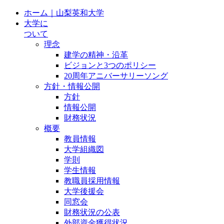
ホーム｜山梨英和大学
大学に
ついて
理念
建学の精神・沿革
ビジョンと3つのポリシー
20周年アニバーサリーソング
方針・情報公開
方針
情報公開
財務状況
概要
教員情報
大学組織図
学則
学生情報
教職員採用情報
大学後援会
同窓会
財務状況の公表
外部資金獲得状況