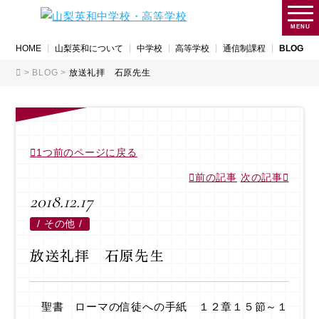
MENU
HOME
山梨英和について
中学校
高等学校
通信制課程
BLOG
>
BLOG
>
放送礼拝 石原先生
1つ前のページに戻る
前の記事
次の記事
2018.12.17
/
その他 /
放送礼拝 石原先生
聖書 ローマの信徒への手紙 １２章１５節～１