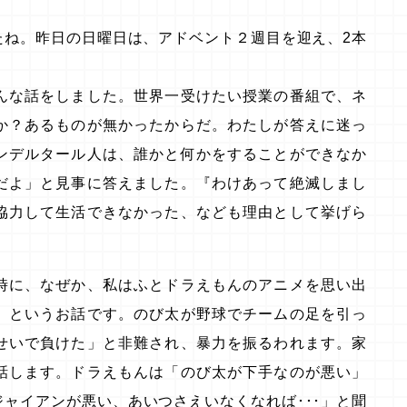
たね。昨日の日曜日は、アドベント２週目を迎え、2本
んな話をしました。世界一受けたい授業の番組で、ネ
か？あるものが無かったからだ。わたしが答えに迷っ
ンデルタール人は、誰かと何かをすることができなか
だよ」と見事に答えました。『わけあって絶滅しまし
協力して生活できなかった、なども理由として挙げら
時に、なぜか、私はふとドラえもんのアニメを思い出
』というお話です。のび太が野球でチームの足を引っ
せいで負けた」と非難され、暴力を振るわれます。家
話します。ドラえもんは「のび太が下手なのが悪い」
ャイアンが悪い、あいつさえいなくなれば･･･」と聞