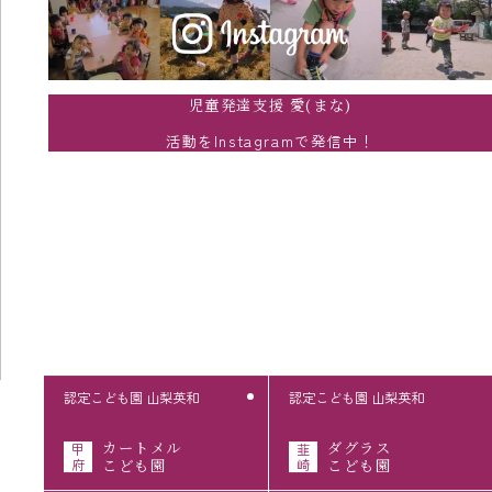
児童発達支援 愛(まな)
活動をInstagramで発信中！
認定こども園 山梨英和
認定こども園 山梨英和
カートメル
ダグラス
甲
韮
府
こども園
崎
こども園