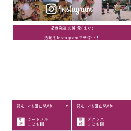
児童発達支援 愛(まな)
活動をInstagramで発信中！
認定こども園 山梨英和
認定こども園 山梨英和
カートメル
ダグラス
甲
韮
府
こども園
崎
こども園