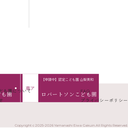
【申請中】認定こども園 山梨英和
南
ア
ども園について
FAQ
ども園
ロバートソン
こども園
せ
プライバシーポリシー
Copyright c 2025-2026 Yamanashi Eiwa Gakuin.
All Rights Reserved.