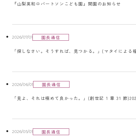
『山梨英和ロバートソンこども園』開園のお知らせ
園長通信
2026/07/01
「探しなさい。そうすれば、見つかる。」(マタイによる福音書
園長通信
2026/06/01
「⾒よ、それは極めて良かった。」(創世記 1 章 31 節)20
園長通信
2026/05/01