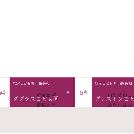
認定こども園 山梨英和
認定こども園 山梨英和
韮
崎
石
和
新着情報
山梨英和
こ
ダグラス
こども園
プレストン
こ
情報公開
お問い合わ