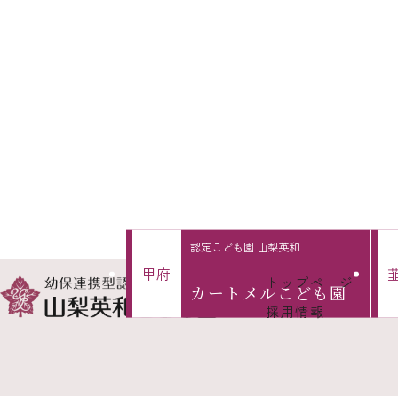
認定こども園 山梨英和
甲
府
トップページ
カートメル
こども園
採用情報