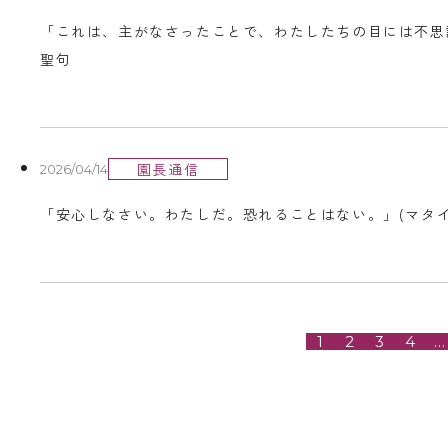
「これは、主がなさったことで、わたしたちの目には不思議に見え
聖句
園長通信
2026/04/14
「安心しなさい。わたしだ。恐れることはない。」(マタイによる
1
2
3
4
…