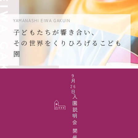
YAMANASHI EIWA GAKUIN
子どもたちが響き合い、
その世界をくりひろげるこども
園
9
月
26
日
入園説明会 開催