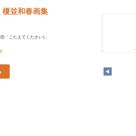
｜榎並和春画集
2 / 23⑪「こたえてください1」
24
24
る