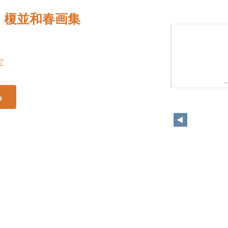
｜榎並和春画集
27
26
る