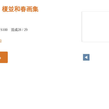
｜榎並和春画集
00 混成28 / 29
30
30
る