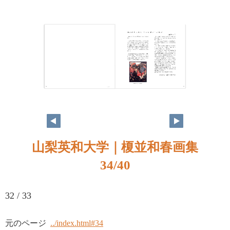
34
35
山梨英和大学｜榎並和春画集
34/40
32 / 33
元のページ
../index.html#34