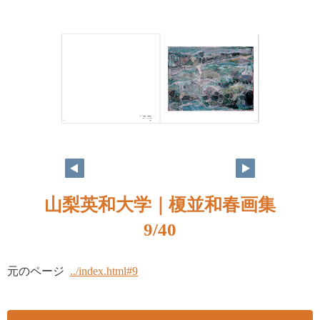
山梨英和大学｜榎並和春画集
9/40
元のページ
../index.html#9