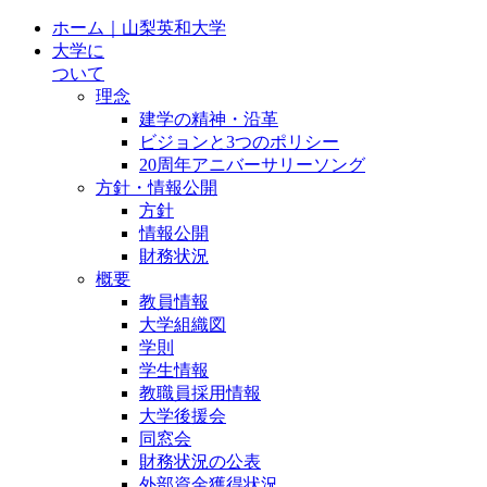
ホーム｜山梨英和大学
大学に
ついて
理念
建学の精神・沿革
ビジョンと3つのポリシー
20周年アニバーサリーソング
方針・情報公開
方針
情報公開
財務状況
概要
教員情報
大学組織図
学則
学生情報
教職員採用情報
大学後援会
同窓会
財務状況の公表
外部資金獲得状況