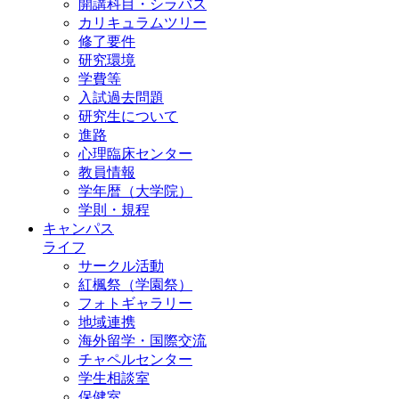
開講科目・シラバス
カリキュラムツリー
修了要件
研究環境
学費等
入試過去問題
研究生について
進路
心理臨床センター
教員情報
学年暦（大学院）
学則・規程
キャンパス
ライフ
サークル活動
紅楓祭（学園祭）
フォトギャラリー
地域連携
海外留学・国際交流
チャペルセンター
学生相談室
保健室