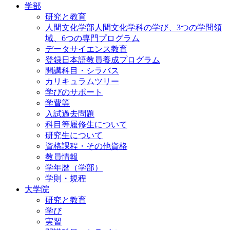
学部
研究と教育
人間文化学部人間文化学科の学び、3つの学問領
域、6つの専門プログラム
データサイエンス教育
登録日本語教員養成プログラム
開講科目・シラバス
カリキュラムツリー
学びのサポート
学費等
入試過去問題
科目等履修生について
研究生について
資格課程・その他資格
教員情報
学年暦（学部）
学則・規程
大学院
研究と教育
学び
実習