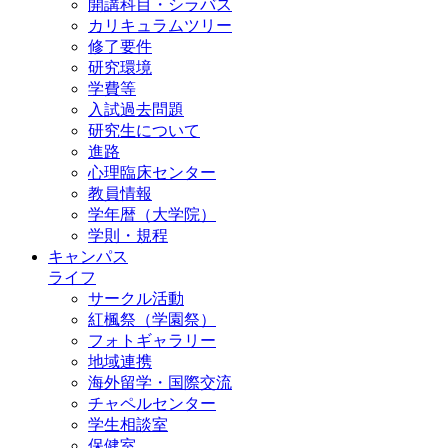
開講科目・シラバス
カリキュラムツリー
修了要件
研究環境
学費等
入試過去問題
研究生について
進路
心理臨床センター
教員情報
学年暦（大学院）
学則・規程
キャンパス
ライフ
サークル活動
紅楓祭（学園祭）
フォトギャラリー
地域連携
海外留学・国際交流
チャペルセンター
学生相談室
保健室