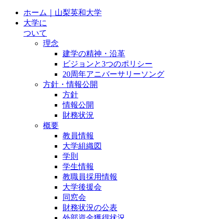
ホーム｜山梨英和大学
大学に
ついて
理念
建学の精神・沿革
ビジョンと3つのポリシー
20周年アニバーサリーソング
方針・情報公開
方針
情報公開
財務状況
概要
教員情報
大学組織図
学則
学生情報
教職員採用情報
大学後援会
同窓会
財務状況の公表
外部資金獲得状況