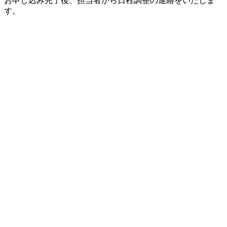
お申し込み完了後、担当者から日程調整の連絡をいたしま
す。
≫お問い合わせフォームはこちら
実施形式
Zoomを使います。詳細はメールで案内するので、初めてで
も心配いりません。
参加方法
ご自宅等、都合の良い場所から、スマホやPCなどで参加し
てください。