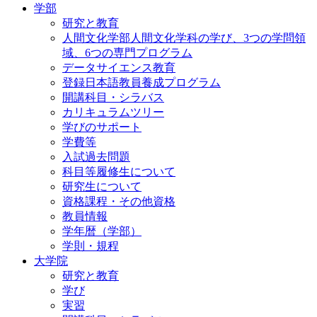
学部
研究と教育
人間文化学部人間文化学科の学び、3つの学問領
域、6つの専門プログラム
データサイエンス教育
登録日本語教員養成プログラム
開講科目・シラバス
カリキュラムツリー
学びのサポート
学費等
入試過去問題
科目等履修生について
研究生について
資格課程・その他資格
教員情報
学年暦（学部）
学則・規程
大学院
研究と教育
学び
実習