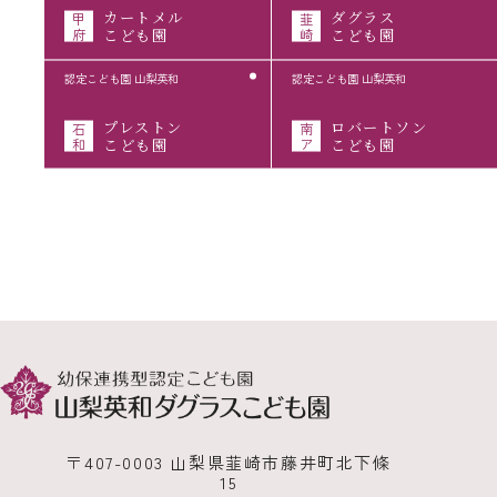
カートメル
ダグラス
甲
韮
府
こども園
崎
こども園
認定こども園 山梨英和
認定こども園 山梨英和
プレストン
ロバートソン
石
南
和
こども園
ア
こども園
〒407-0003 山梨県韮崎市藤井町北下條
15