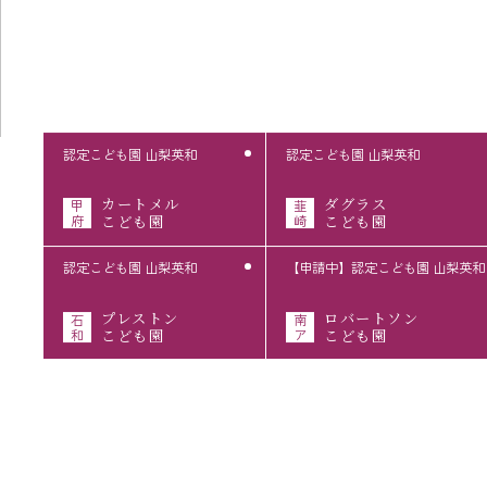
認定こども園 山梨英和
認定こども園 山梨英和
カートメル
ダグラス
甲
韮
府
こども園
崎
こども園
認定こども園 山梨英和
【申請中】認定こども園 山梨英和
プレストン
ロバートソン
石
南
和
こども園
ア
こども園