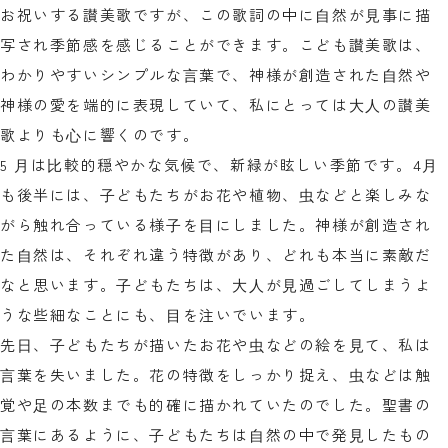
お祝いする讃美歌ですが、この歌詞の中に⾃然が⾒事に描
写され季節感を感じることができます。こども讃美歌は、
わかりやすいシンプルな⾔葉で、神様が創造された⾃然や
神様の愛を端的に表現していて、私にとっては⼤⼈の讃美
歌よりも⼼に響くのです。
5 ⽉は⽐較的穏やかな気候で、新緑が眩しい季節です。4⽉
も後半には、⼦どもたちがお花や植物、⾍などと楽しみな
がら触れ合っている様⼦を⽬にしました。神様が創造され
た⾃然は、それぞれ違う特徴があり、どれも本当に素敵だ
なと思います。⼦どもたちは、⼤⼈が⾒過ごしてしまうよ
うな些細なことにも、⽬を注いでいます。
先⽇、⼦どもたちが描いたお花や⾍などの絵を⾒て、私は
⾔葉を失いました。花の特徴をしっかり捉え、⾍などは触
覚や⾜の本数までも的確に描かれていたのでした。聖書の
⾔葉にあるように、⼦どもたちは⾃然の中で発⾒したもの