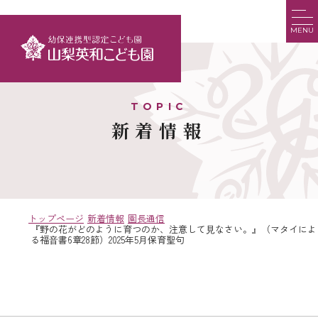
MENU
新着情報
トップページ
新着情報
園長通信
『野の花がどのように育つのか、注意して⾒なさい。』（マタイによ
る福⾳書6章28節）2025年5月保育聖句