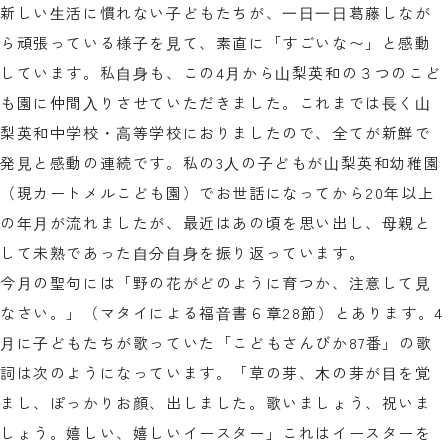
新しい⽣活に慣れない⼦どもたちが、⼀⽇⼀⽇葛藤しなが
ら頑張っている様⼦を⾒て、素直に「すごいな〜」と感動
しています。私⾃⾝も、この4⽉から⼭梨英和の３つのこど
も園に仲間⼊りさせていただきました。これまでは⻑く⼭
梨英和中学校・⾼等学校におりましたので、全てが新鮮で
発⾒と感動の連続です。私の3⼈の⼦どもが⼭梨英和幼稚園
（現カートメルこども園）でお世話になってから20年以上
の年⽉が流れましたが、最近はあの頃を思い出し、⺟親と
して未熟であった⾃分⾃⾝を振り返っています。
今⽉の聖句には「野の花がどのように育つか、注意して⾒
なさい。」（マタイによる福⾳書６章28節）とあります。4
⽉に⼦どもたちが歌っていた「こどもさんびか87番」の歌
詞は次のようになっています。「草の芽、⽊の芽が⽬を覚
まし、ぽっかりお顔、出しました。歌いましょう、祝いま
しょう。嬉しい、嬉しいイースター」これはイースターを