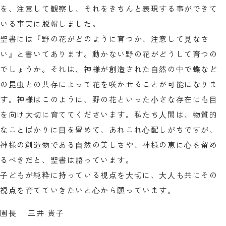
を、注意して観察し、それをきちんと表現する事ができて
いる事実に脱帽しました。
聖書には『野の花がどのように育つか、注意して⾒なさ
い』と書いてあります。動かない野の花がどうして育つの
でしょうか。それは、神様が創造された⾃然の中で蝶など
の昆⾍との共存によって花を咲かせることが可能になりま
す。神様はこのように、野の花といった⼩さな存在にも⽬
を向け⼤切に育ててくださいます。私たち⼈間は、物質的
なことばかりに⽬を留めて、あれこれ⼼配しがちですが、
神様の創造物である⾃然の美しさや、神様の恵に⼼を留め
るべきだと、聖書は語っています。
⼦どもが純粋に持っている視点を⼤切に、⼤⼈も共にその
視点を育てていきたいと⼼から願っています。
園⻑ 三井 貴⼦