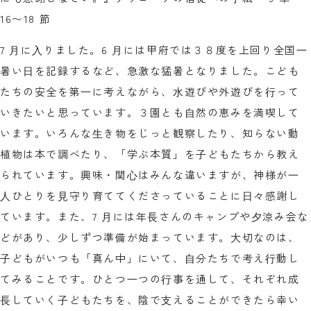
16〜18 節
7 ⽉に⼊りました。6 ⽉には甲府では３８度を上回り全国⼀
暑い⽇を記録するなど、急激な猛暑となりました。こども
たちの安全を第⼀に考えながら、⽔遊びや外遊びを⾏って
いきたいと思っています。３園とも⾃然の恵みを満喫して
います。いろんな⽣き物をじっと観察したり、知らない動
植物は本で調べたり、「学ぶ本質」を⼦どもたちから教え
られています。興味・関⼼はみんな違いますが、神様が⼀
⼈ひとりを⾒守り育ててくださっていることに⽇々感謝し
ています。また、7 ⽉には年⻑さんのキャンプや⼣涼み会な
どがあり、少しずつ準備が始まっています。⼤切なのは、
⼦どもがいつも「真ん中」にいて、⾃分たちで考え⾏動し
てみることです。ひとつ⼀つの⾏事を通して、それぞれ成
⻑していく⼦どもたちを、陰で⽀えることができたら幸い