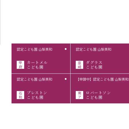
認定こども園 山梨英和
認定こども園 山梨英和
カートメル
ダグラス
甲
韮
府
こども園
崎
こども園
認定こども園 山梨英和
【申請中】認定こども園 山梨英和
プレストン
ロバートソン
石
南
和
こども園
ア
こども園