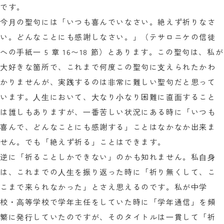
です。
今⽉の聖句には「いつも喜んでいなさい。絶えず祈りなさ
い。どんなことにも感謝しなさい。」（テサロニケの信徒
への⼿紙⼀ 5 章 16〜18 節）とあります。この聖句は、私が
⼤好きな箇所で、これまで何度この聖句に⽀えられたかわ
かりませんが、実践するのは⾮常に難しい聖句だと思って
います。⼈⽣において、⼤なり⼩なり困難に直⾯すること
は誰しもありますが、⼀番苦しい状況にある時に「いつも
喜んで、どんなことにも感謝する」ことはなかなか出来ま
せん。でも「絶えず祈る」ことはできます。
逆に「祈ることしかできない」のかも知れません。私⾃⾝
は、これまでの⼈⽣を振り返った時に「祈り無くして、こ
こまで来られなかった」とさえ思えるのです。私が中学
校・⾼等学校で学年主任をしていた時に「学年通信」を頻
繁に発⾏していたのですが、そのタイトルは⼀貫して「祈