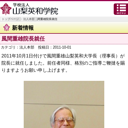
トップページ
法人本部
風間重雄院長就任
新着情報
風間重雄院長就任
カテゴリ：
法人本部
投稿日：2011-10-01
2011年10月1日付けで風間重雄山梨英和大学長（理事長）が
院長に就任しました。前任者同様、格別のご指導ご鞭撻を賜
りますようお願い申し上げます。