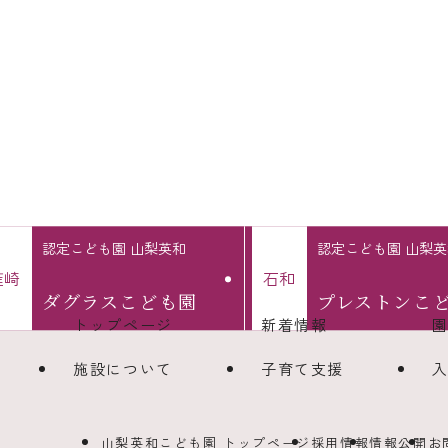
認定こども園 山梨英和
認定こども園 山梨英
韮
崎
石
和
ダグラス
こども園
プレストン
こ
トップページ
新着情報
施設について
子育て支援
山梨英和こども園 トップページ
採用情報
情報公開
お