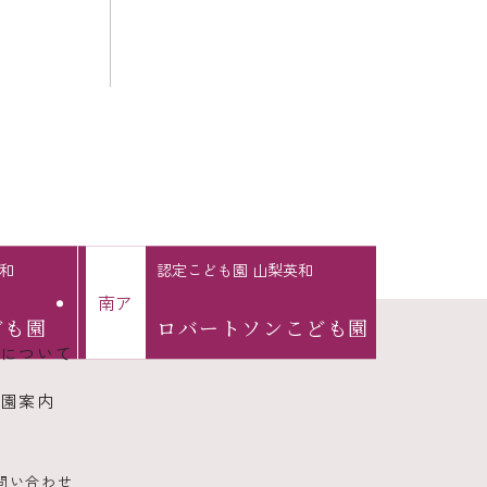
和
認定こども園 山梨英和
南
ア
ども園
ロバートソン
こども園
園について
入園案内
問い合わせ