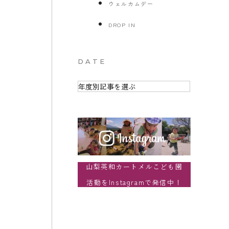
ウェルカムデー
DROP IN
DATE
山梨英和カートメルこども園
活動をInstagramで発信中！