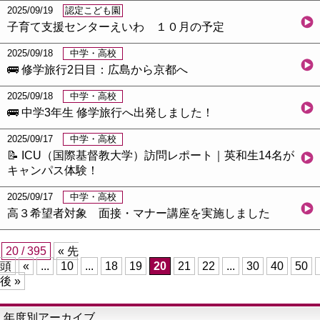
2025/09/19
認定こども園
子育て支援センターえいわ １０月の予定
2025/09/18
中学・高校
🚌 修学旅行2日目：広島から京都へ
2025/09/18
中学・高校
🚌 中学3年生 修学旅行へ出発しました！
2025/09/17
中学・高校
📝 ICU（国際基督教大学）訪問レポート｜英和生14名が
キャンパス体験！
2025/09/17
中学・高校
高３希望者対象 面接・マナー講座を実施しました
20 / 395
« 先
頭
«
...
10
...
18
19
20
21
22
...
30
40
50
後 »
年度別アーカイブ