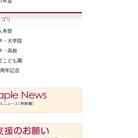
11年度
テゴリ
人本部
学・大学院
学・高校
定こども園
30周年記念