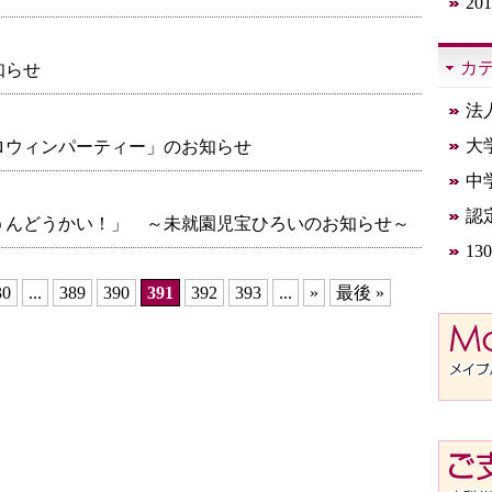
20
カ
知らせ
法
大
ロウィンパーティー」のお知らせ
中
認
うんどうかい！」 ～未就園児宝ひろいのお知らせ～
1
30
...
389
390
391
392
393
...
»
最後 »