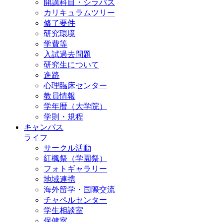
開講科目・シラバス
カリキュラムツリー
修了要件
研究環境
学費等
入試過去問題
研究生について
進路
心理臨床センター
教員情報
学年暦（大学院）
学則・規程
キャンパス
ライフ
サークル活動
紅楓祭（学園祭）
フォトギャラリー
地域連携
海外留学・国際交流
チャペルセンター
学生相談室
保健室