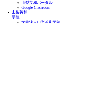
山梨英和ポータル
Google Classroom
山梨英和
学院
学校法人山梨英和学院
山梨英和中学・高等学校
山梨英和こども園
ホーム｜山梨英和大学
アクセス
資料請求
お問い合せ
検索
× メニューを閉じる
ニュース