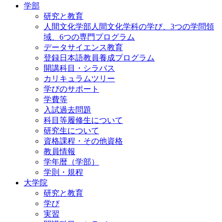
学部
研究と教育
人間文化学部人間文化学科の学び、3つの学問領
域、6つの専門プログラム
データサイエンス教育
登録日本語教員養成プログラム
開講科目・シラバス
カリキュラムツリー
学びのサポート
学費等
入試過去問題
科目等履修生について
研究生について
資格課程・その他資格
教員情報
学年暦（学部）
学則・規程
大学院
研究と教育
学び
実習