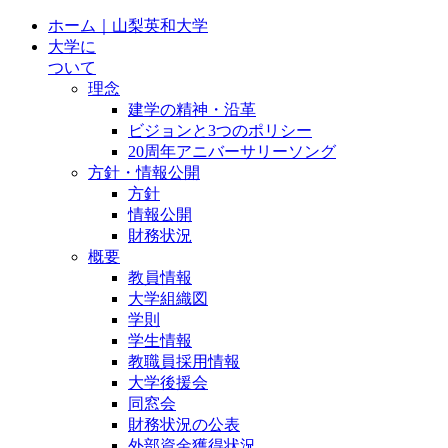
ホーム｜山梨英和大学
大学に
ついて
理念
建学の精神・沿革
ビジョンと3つのポリシー
20周年アニバーサリーソング
方針・情報公開
方針
情報公開
財務状況
概要
教員情報
大学組織図
学則
学生情報
教職員採用情報
大学後援会
同窓会
財務状況の公表
外部資金獲得状況