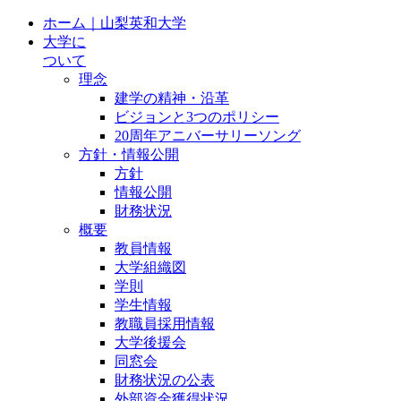
ホーム｜山梨英和大学
大学に
ついて
理念
建学の精神・沿革
ビジョンと3つのポリシー
20周年アニバーサリーソング
方針・情報公開
方針
情報公開
財務状況
概要
教員情報
大学組織図
学則
学生情報
教職員採用情報
大学後援会
同窓会
財務状況の公表
外部資金獲得状況