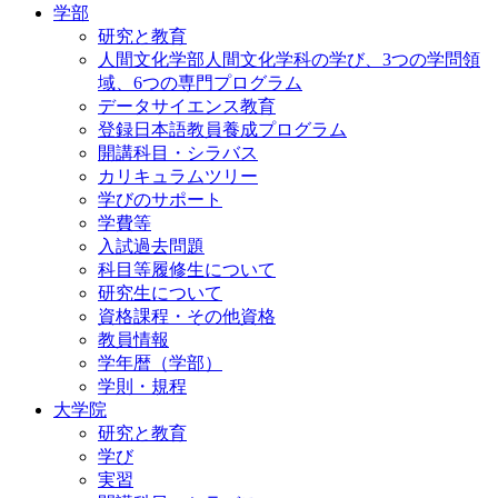
学部
研究と教育
人間文化学部人間文化学科の学び、3つの学問領
域、6つの専門プログラム
データサイエンス教育
登録日本語教員養成プログラム
開講科目・シラバス
カリキュラムツリー
学びのサポート
学費等
入試過去問題
科目等履修生について
研究生について
資格課程・その他資格
教員情報
学年暦（学部）
学則・規程
大学院
研究と教育
学び
実習