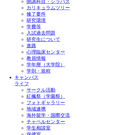
開講科目・シラバス
カリキュラムツリー
修了要件
研究環境
学費等
入試過去問題
研究生について
進路
心理臨床センター
教員情報
学年暦（大学院）
学則・規程
キャンパス
ライフ
サークル活動
紅楓祭（学園祭）
フォトギャラリー
地域連携
海外留学・国際交流
チャペルセンター
学生相談室
保健室