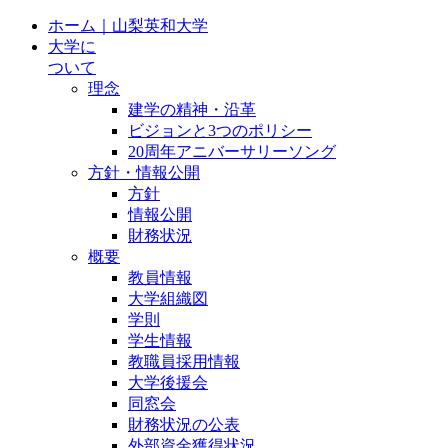
ホーム｜山梨英和大学
大学に
ついて
理念
建学の精神・沿革
ビジョンと3つのポリシー
20周年アニバーサリーソング
方針・情報公開
方針
情報公開
財務状況
概要
教員情報
大学組織図
学則
学生情報
教職員採用情報
大学後援会
同窓会
財務状況の公表
外部資金獲得状況