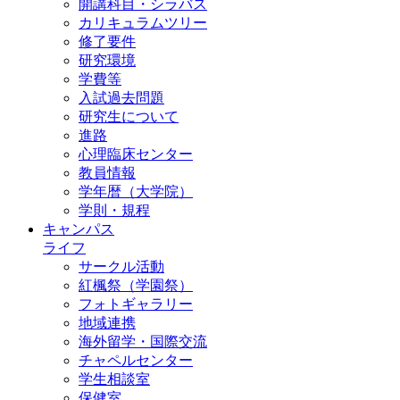
開講科目・シラバス
カリキュラムツリー
修了要件
研究環境
学費等
入試過去問題
研究生について
進路
心理臨床センター
教員情報
学年暦（大学院）
学則・規程
キャンパス
ライフ
サークル活動
紅楓祭（学園祭）
フォトギャラリー
地域連携
海外留学・国際交流
チャペルセンター
学生相談室
保健室