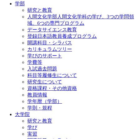
学部
研究と教育
人間文化学部人間文化学科の学び、3つの学問領
域、6つの専門プログラム
データサイエンス教育
登録日本語教員養成プログラム
開講科目・シラバス
カリキュラムツリー
学びのサポート
学費等
入試過去問題
科目等履修生について
研究生について
資格課程・その他資格
教員情報
学年暦（学部）
学則・規程
大学院
研究と教育
学び
実習