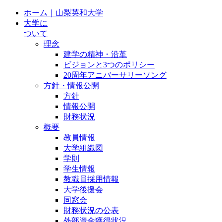
ホーム｜山梨英和大学
大学に
ついて
理念
建学の精神・沿革
ビジョンと3つのポリシー
20周年アニバーサリーソング
方針・情報公開
方針
情報公開
財務状況
概要
教員情報
大学組織図
学則
学生情報
教職員採用情報
大学後援会
同窓会
財務状況の公表
外部資金獲得状況