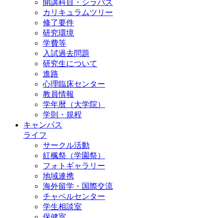
開講科目・シラバス
カリキュラムツリー
修了要件
研究環境
学費等
入試過去問題
研究生について
進路
心理臨床センター
教員情報
学年暦（大学院）
学則・規程
キャンパス
ライフ
サークル活動
紅楓祭（学園祭）
フォトギャラリー
地域連携
海外留学・国際交流
チャペルセンター
学生相談室
保健室