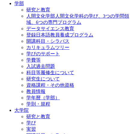
学部
研究と教育
人間文化学部人間文化学科の学び、3つの学問領
域、6つの専門プログラム
データサイエンス教育
登録日本語教員養成プログラム
開講科目・シラバス
カリキュラムツリー
学びのサポート
学費等
入試過去問題
科目等履修生について
研究生について
資格課程・その他資格
教員情報
学年暦（学部）
学則・規程
大学院
研究と教育
学び
実習