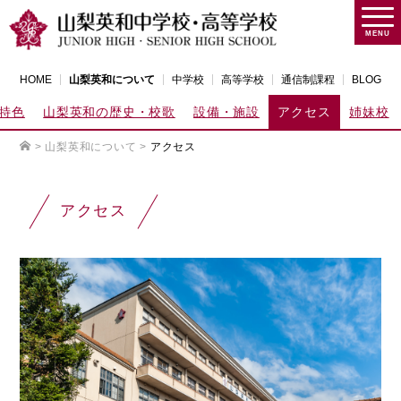
MENU
HOME
山梨英和について
中学校
高等学校
通信制課程
BLOG
特色
山梨英和の歴史・校歌
設備・施設
アクセス
姉妹校
>
山梨英和について
>
アクセス
アクセス