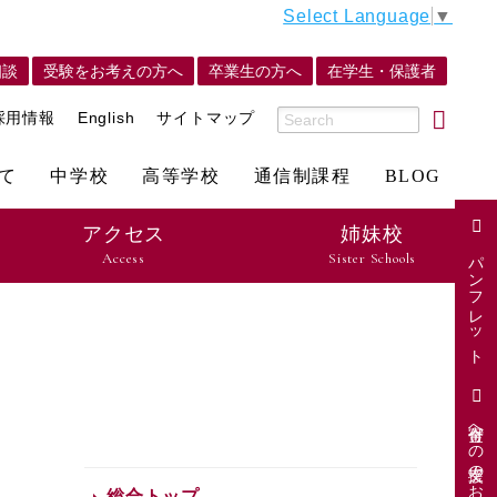
Select Language
▼
相談
受験をお考えの方へ
卒業生の方へ
在学生・保護者
採用情報
English
サイトマップ
て
中学校
高等学校
通信制課程
BLOG
アクセス
姉妹校
パンフレット
Access
Sister Schools
寄付金への支援のお願い
総合トップ