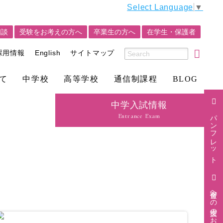
Select Language
▼
相談
受験をお考えの方へ
卒業生の方へ
在学生・保護者
採用情報
English
サイトマップ
て
中学校
高等学校
通信制課程
BLOG
中学入試情報
パンフレット
Entrance Exam
寄付金への支援のお願い