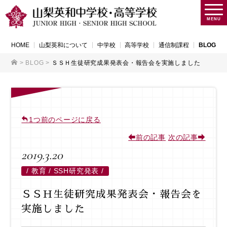
MENU
HOME
山梨英和について
中学校
高等学校
通信制課程
BLOG
>
BLOG
>
ＳＳＨ生徒研究成果発表会・報告会を実施しました
1つ前のページに戻る
前の記事
次の記事
2019.3.20
/
教育 / SSH研究発表 /
ＳＳＨ生徒研究成果発表会・報告会を
実施しました