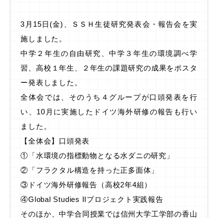
3月15日(金)、ＳＳＨ生徒研究発表会・報告会を実
施しました。
中学２年生の自由研究、中学３年生の環境調べ学
習、高校１年生、２年生の課題研究の成果をポスタ
ー発表しました。
全体会では、そのうち４グループが口頭発表を行
い、10月に実施したドイツ海外研修の報告も行い
ました。
【全体会】口頭発表
①「水環境の指標動物となる水ダニの研究」
②「フラクタル構造を持った正多面体」
③ドイツ海外研修報告（高校2年4組）
④Global Studies IIプロジェクト実践報告
そのほか、中学合同授業では信州大学工学部の香山