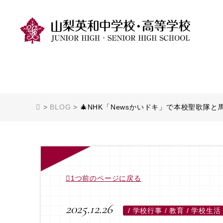
>
BLOG
>
🎄NHK「Newsかいドキ」で本校聖歌隊と
1つ前のページに戻る
2025.12.26
/
学校行事 / 教育 / 学校生活 