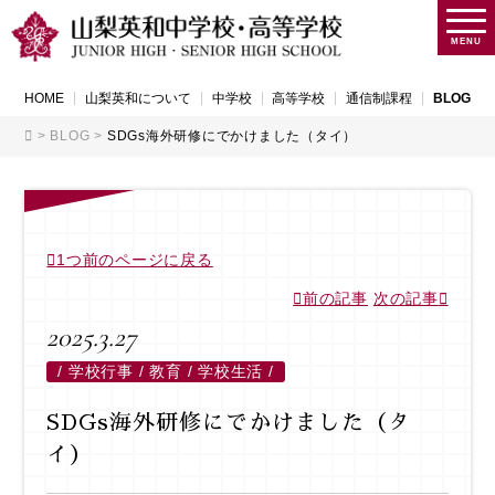
MENU
HOME
山梨英和について
中学校
高等学校
通信制課程
BLOG
>
BLOG
>
SDGs海外研修にでかけました（タイ）
1つ前のページに戻る
前の記事
次の記事
2025.3.27
/
学校行事 / 教育 / 学校生活 /
SDGs海外研修にでかけました（タ
イ）