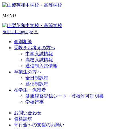
MENU
Select Language
▼
個別相談
受験をお考えの方へ
中学入試情報
高校入試情報
通信制入試情報
卒業生の方へ
全日制課程
通信制課程
在学生・保護者
健康観察記録シート・登校許可証明書
学校行事
お問い合わせ
資料請求
寄付金への支援のお願い