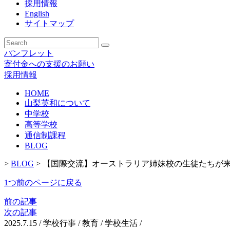
採用情報
English
サイトマップ
パンフレット
寄付金への支援のお願い
採用情報
HOME
山梨英和について
中学校
高等学校
通信制課程
BLOG
>
BLOG
>
【国際交流】オーストラリア姉妹校の生徒たちが
1つ前のページに戻る
前の記事
次の記事
2025.7.15
/
学校行事 / 教育 / 学校生活 /