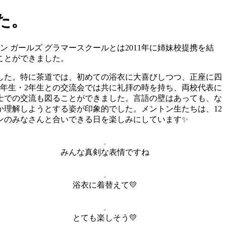
た。
ン ガールズ グラマースクールとは2011年に姉妹校提携を結
ことができました。
した。特に茶道では、初めての浴衣に大喜びしつつ、正座に四
年生・2年生との交流会では共に礼拝の時を持ち、両校代表に
士での交流も図ることができました。言語の壁はあっても、な
理解しようとする姿が印象的でした。メントン生たちは、12
ンのみなさんと合いできる日を楽しみにしています✨
みんな真剣な表情ですね
浴衣に着替えて💛
とても楽しそう💛