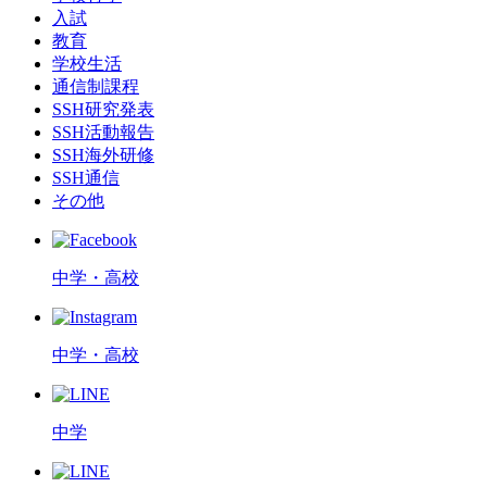
入試
教育
学校生活
通信制課程
SSH研究発表
SSH活動報告
SSH海外研修
SSH通信
その他
中学・高校
中学・高校
中学