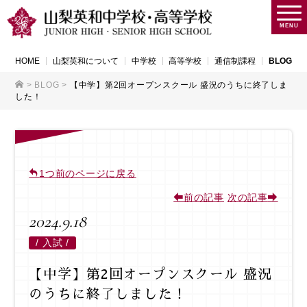
MENU
HOME
山梨英和について
中学校
高等学校
通信制課程
BLOG
>
BLOG
>
【中学】第2回オープンスクール 盛況のうちに終了しま
した！
1つ前のページに戻る
前の記事
次の記事
2024.9.18
/
入試 /
【中学】第2回オープンスクール 盛況
のうちに終了しました！