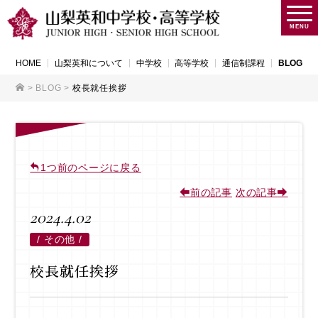
MENU
HOME
山梨英和について
中学校
高等学校
通信制課程
BLOG
>
BLOG
>
校長就任挨拶
1つ前のページに戻る
前の記事
次の記事
2024.4.02
/
その他 /
校長就任挨拶