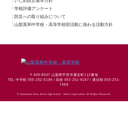
いじめ防止基本方針
学校評価アンケート
防災への取り組みについて
山梨英和中学校・高等学校部活動に係わる活動方針
〒400-8507 山梨県甲府市愛宕町112番地
TEL 中学校 055-252-6184 / 高校 055-252-6187 / 通信制 055-251-
7468
© Yamanashi Eiwa Junior high school・Senior high school. All Rights Reserved.