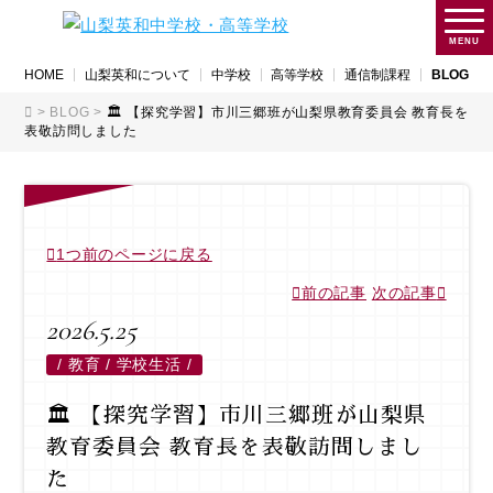
MENU
HOME
山梨英和について
中学校
高等学校
通信制課程
BLOG
>
BLOG
>
🏛 【探究学習】市川三郷班が山梨県教育委員会 教育長を
表敬訪問しました
1つ前のページに戻る
前の記事
次の記事
2026.5.25
/
教育 / 学校生活 /
🏛 【探究学習】市川三郷班が山梨県
教育委員会 教育長を表敬訪問しまし
た