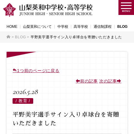
MENU
HOME
山梨英和について
中学校
高等学校
通信制課程
BLOG
>
BLOG
>
平野美宇選手サイン入り卓球台を寄贈いただきました
1つ前のページに戻る
前の記事
次の記事
2026.5.28
/
教育 /
平野美宇選手サイン入り卓球台を寄贈
いただきました