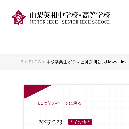
>
BLOG
>
本校卒業生がテレビ神奈川公式News L
1つ前のページに戻る
2025.5.23
/
その他 /