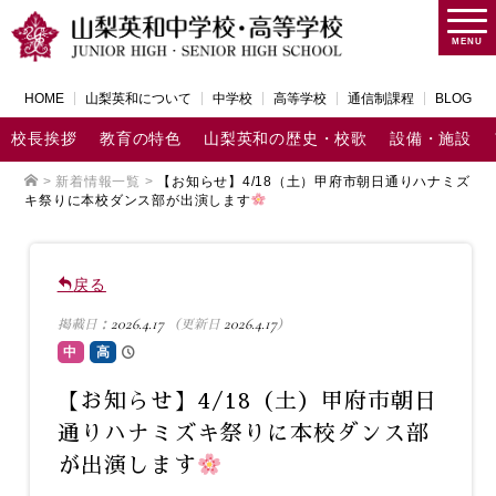
MENU
HOME
山梨英和について
中学校
高等学校
通信制課程
BLOG
校長挨拶
教育の特色
山梨英和の歴史・校歌
設備・施設
>
新着情報一覧
>
【お知らせ】4/18（土）甲府市朝日通りハナミズ
キ祭りに本校ダンス部が出演します
戻る
2026.4.17
2026.4.17
掲載日：
（更新日
）
中
高
【お知らせ】4/18（土）甲府市朝日
通りハナミズキ祭りに本校ダンス部
が出演します