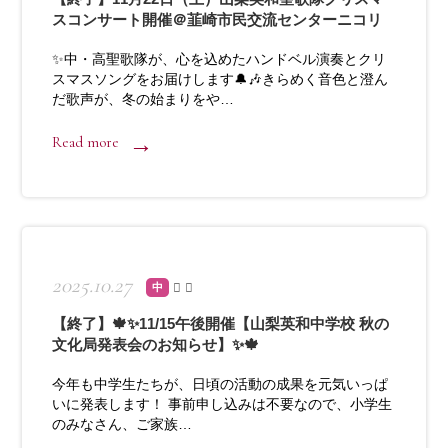
スコンサート開催＠韮崎市民交流センターニコリ
✨中・高聖歌隊が、心を込めたハンドベル演奏とクリ
スマスソングをお届けします🔔🎶きらめく音色と澄ん
だ歌声が、冬の始まりをや…
Read more
2025.10.27
中
【終了】🍁✨11/15午後開催【山梨英和中学校 秋の
文化局発表会のお知らせ】✨🍁
今年も中学生たちが、日頃の活動の成果を元気いっぱ
いに発表します！ 事前申し込みは不要なので、小学生
のみなさん、ご家族…