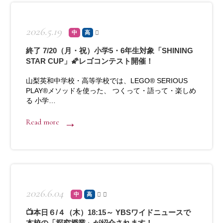
2026.5.19
中
高
終了 7/20（月・祝）小学5・6年生対象「SHINING
STAR CUP」🌠レゴコンテスト開催！
山梨英和中学校・高等学校では、LEGO® SERIOUS
PLAY®メソッドを使った、 つくって・語って・楽しめ
る 小学…
Read more
2026.6.04
中
高
📺本日６/４（木）18:15～ YBSワイドニュースで
本校の「探究授業」が紹介されます！