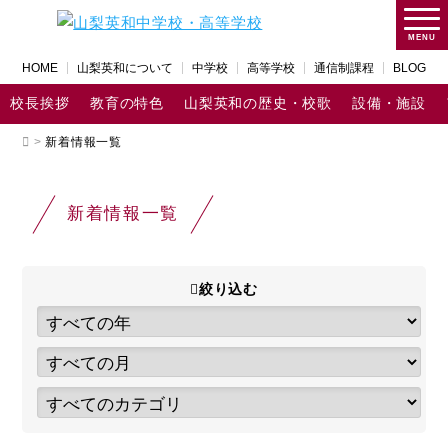
MENU
HOME
山梨英和について
中学校
高等学校
通信制課程
BLOG
校長挨拶
教育の特色
山梨英和の歴史・校歌
設備・施設
>
新着情報一覧
新着情報一覧
絞り込む