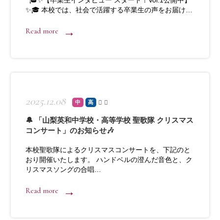
🎓✨【卒業生インタビュー スタート！Vol.1公開中】
✨🎓 本校では、社会で活躍する卒業生の声をお届け…
Read more
2025.12.08
中
高
🔔 「山梨英和中学校・高等学校 聖歌隊 クリスマス
コンサート」のお知らせ🎶
本校聖歌隊によるクリスマスコンサートを、下記のと
おり開催いたします。 ハンドベルの澄んだ音色と、ク
リスマスソングの合唱…
Read more