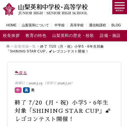
MENU
HOME
山梨英和について
中学校
高等学校
通信制課程
BLOG
校長挨拶
教育の特色
山梨英和の歴史・校歌
設備・施設
>
新着情報一覧
>
終了 7/20（月・祝）小学5・6年生対象
「SHINING STAR CUP」🌠レゴコンテスト開催！
戻る
2026.5.19
2026.7.21
掲載日：
（更新日
）
中
高
終了 7/20（月・祝）小学5・6年生
対象「SHINING STAR CUP」🌠
レゴコンテスト開催！