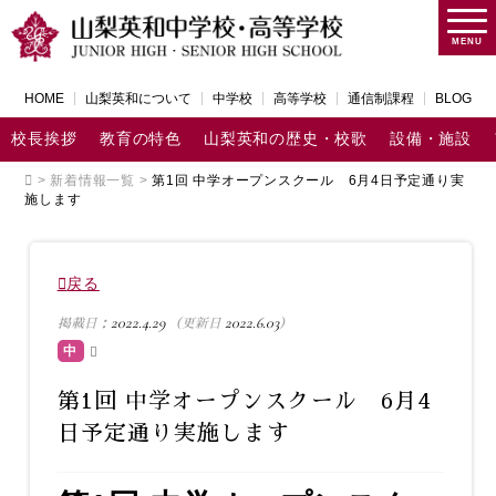
MENU
HOME
山梨英和について
中学校
高等学校
通信制課程
BLOG
校長挨拶
教育の特色
山梨英和の歴史・校歌
設備・施設
>
新着情報一覧
>
第1回 中学オープンスクール 6月4日予定通り実
施します
戻る
2022.4.29
2022.6.03
掲載日：
（更新日
）
中
第1回 中学オープンスクール 6月4
日予定通り実施します