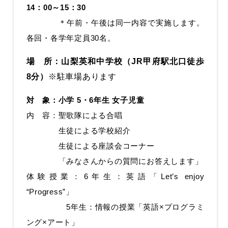
14：00～15：30
＊
午前・午後は
同一内容で実施します。
各回・各学年
定員
30名。
場 所：山梨英和中学校（JR甲府駅北口徒歩
8分）
※駐車場あります
対 象：小学 5・6年生 女子児童
内 容：聖歌隊による合唱
生徒による学校紹介
生徒による座談会コーナー
「みなさんからの質問にお答えします」
体験授業：6年生：英語「Let’s enjoy
“Progress”
」
5年生：情報の授業「英語×プログラミ
ング×アート」