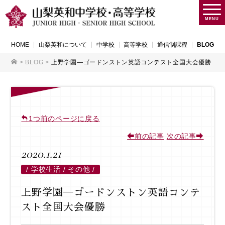
MENU
HOME
山梨英和について
中学校
高等学校
通信制課程
BLOG
>
BLOG
>
上野学園―ゴードンストン英語コンテスト全国大会優勝
1つ前のページに戻る
前の記事
次の記事
2020.1.21
/
学校生活 / その他 /
上野学園―ゴードンストン英語コンテ
スト全国大会優勝