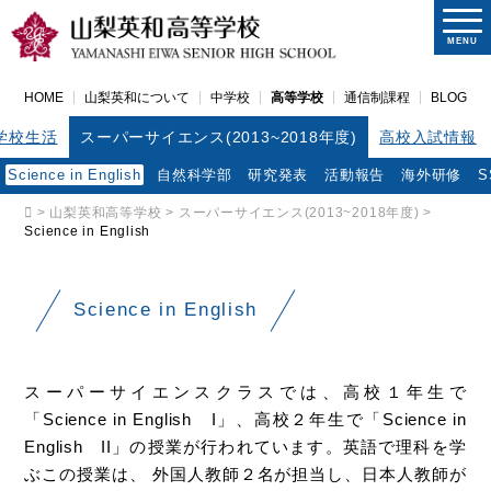
MENU
HOME
山梨英和について
中学校
高等学校
通信制課程
BLOG
学校生活
スーパーサイエンス(2013~2018年度)
高校入試情報
Science in English
自然科学部
研究発表
活動報告
海外研修
S
>
山梨英和高等学校
>
スーパーサイエンス(2013~2018年度)
>
Science in English
Science in English
スーパーサイエンスクラスでは、高校１年生で
「Science in English I」、高校２年生で「Science in
English II」の授業が行われています。英語で理科を学
ぶこの授業は、 外国人教師２名が担当し、日本人教師が