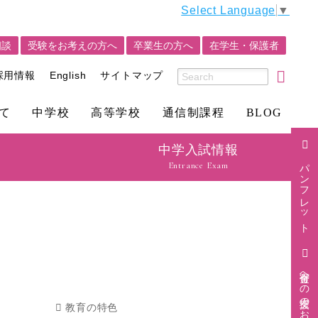
Select Language
▼
相談
受験をお考えの方へ
卒業生の方へ
在学生・保護者
採用情報
English
サイトマップ
て
中学校
高等学校
通信制課程
BLOG
中学入試情報
パンフレット
Entrance Exam
寄付金への支援のお願い
教育の特色