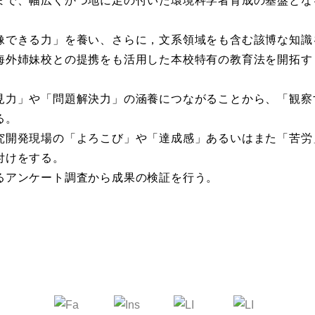
まで、幅広くかつ地に足の付いた環境科学者育成の基盤とな
像できる力」を養い、さらに，文系領域をも含む該博な知識
海外姉妹校との提携をも活用した本校特有の教育法を開拓す
見力」や「問題解決力」の涵養につながることから、「観察
る。
究開発現場の「よろこび」や「達成感」あるいはまた「苦労
付けをする。
るアンケート調査から成果の検証を行う。