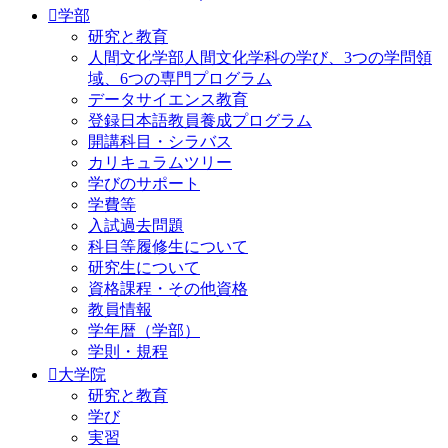
学部
研究と教育
人間文化学部人間文化学科の学び、3つの学問領
域、6つの専門プログラム
データサイエンス教育
登録日本語教員養成プログラム
開講科目・シラバス
カリキュラムツリー
学びのサポート
学費等
入試過去問題
科目等履修生について
研究生について
資格課程・その他資格
教員情報
学年暦（学部）
学則・規程
大学院
研究と教育
学び
実習