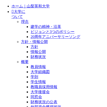
ホーム｜山梨英和大学
大学に
ついて
理念
建学の精神・沿革
ビジョンと3つのポリシー
20周年アニバーサリーソング
方針・情報公開
方針
情報公開
財務状況
概要
教員情報
大学組織図
学則
学生情報
教職員採用情報
大学後援会
同窓会
財務状況の公表
外部資金獲得状況