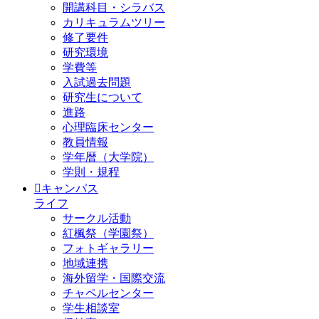
開講科目・シラバス
カリキュラムツリー
修了要件
研究環境
学費等
入試過去問題
研究生について
進路
心理臨床センター
教員情報
学年暦（大学院）
学則・規程
キャンパス
ライフ
サークル活動
紅楓祭（学園祭）
フォトギャラリー
地域連携
海外留学・国際交流
チャペルセンター
学生相談室