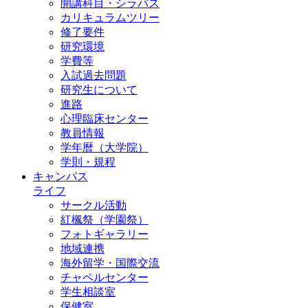
開講科目・シラバス
カリキュラムツリー
修了要件
研究環境
学費等
入試過去問題
研究生について
進路
心理臨床センター
教員情報
学年暦（大学院）
学則・規程
キャンパス
ライフ
サークル活動
紅楓祭（学園祭）
フォトギャラリー
地域連携
海外留学・国際交流
チャペルセンター
学生相談室
保健室