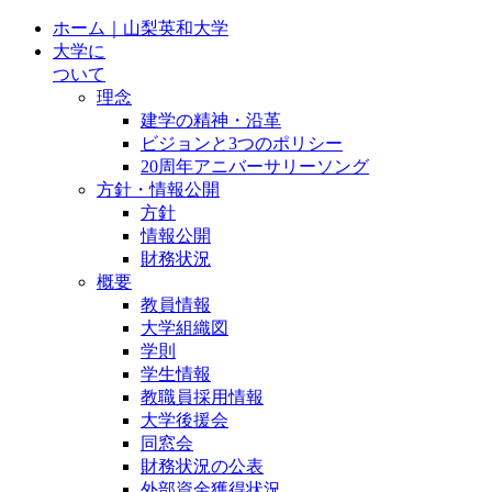
ホーム｜山梨英和大学
大学に
ついて
理念
建学の精神・沿革
ビジョンと3つのポリシー
20周年アニバーサリーソング
方針・情報公開
方針
情報公開
財務状況
概要
教員情報
大学組織図
学則
学生情報
教職員採用情報
大学後援会
同窓会
財務状況の公表
外部資金獲得状況