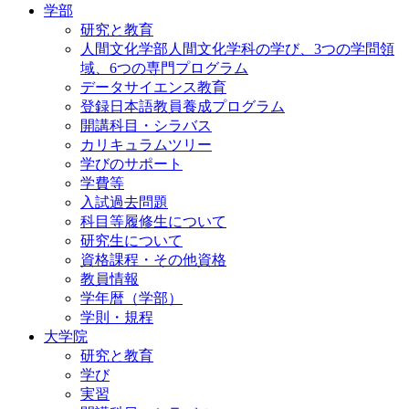
学部
研究と教育
人間文化学部人間文化学科の学び、3つの学問領
域、6つの専門プログラム
データサイエンス教育
登録日本語教員養成プログラム
開講科目・シラバス
カリキュラムツリー
学びのサポート
学費等
入試過去問題
科目等履修生について
研究生について
資格課程・その他資格
教員情報
学年暦（学部）
学則・規程
大学院
研究と教育
学び
実習