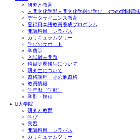
研究と教育
人間文化学部人間文化学科の学び、3つの学問領域
データサイエンス教育
登録日本語教員養成プログラム
開講科目・シラバス
カリキュラムツリー
学びのサポート
学費等
入試過去問題
科目等履修生について
研究生について
資格課程・その他資格
教員情報
学年暦（学部）
学則・規程
大学院
研究と教育
学び
実習
開講科目・シラバス
カリキュラムツリー