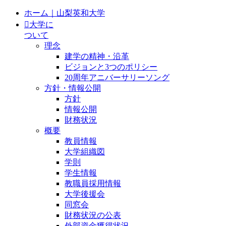
ホーム｜山梨英和大学
大学に
ついて
理念
建学の精神・沿革
ビジョンと3つのポリシー
20周年アニバーサリーソング
方針・情報公開
方針
情報公開
財務状況
概要
教員情報
大学組織図
学則
学生情報
教職員採用情報
大学後援会
同窓会
財務状況の公表
外部資金獲得状況