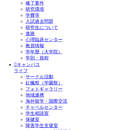
修了要件
研究環境
学費等
入試過去問題
研究生について
進路
心理臨床センター
教員情報
学年暦（大学院）
学則・規程
キャンパス
ライフ
サークル活動
紅楓祭（学園祭）
フォトギャラリー
地域連携
海外留学・国際交流
チャペルセンター
学生相談室
保健室
障害学生支援室