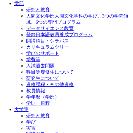
学部
研究と教育
人間文化学部人間文化学科の学び、3つの学問領
域、6つの専門プログラム
データサイエンス教育
登録日本語教員養成プログラム
開講科目・シラバス
カリキュラムツリー
学びのサポート
学費等
入試過去問題
科目等履修生について
研究生について
資格課程・その他資格
教員情報
学年暦（学部）
学則・規程
大学院
研究と教育
学び
実習