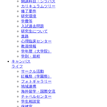
開講科目・シラバス
カリキュラムツリー
修了要件
研究環境
学費等
入試過去問題
研究生について
進路
心理臨床センター
教員情報
学年暦（大学院）
学則・規程
キャンパス
ライフ
サークル活動
紅楓祭（学園祭）
フォトギャラリー
地域連携
海外留学・国際交流
チャペルセンター
学生相談室
保健室