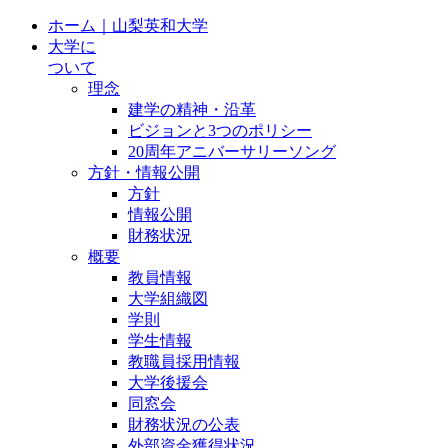
ホーム｜山梨英和大学
大学に
ついて
理念
建学の精神・沿革
ビジョンと3つのポリシー
20周年アニバーサリーソング
方針・情報公開
方針
情報公開
財務状況
概要
教員情報
大学組織図
学則
学生情報
教職員採用情報
大学後援会
同窓会
財務状況の公表
外部資金獲得状況