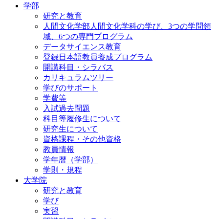
学部
研究と教育
人間文化学部人間文化学科の学び、3つの学問領
域、6つの専門プログラム
データサイエンス教育
登録日本語教員養成プログラム
開講科目・シラバス
カリキュラムツリー
学びのサポート
学費等
入試過去問題
科目等履修生について
研究生について
資格課程・その他資格
教員情報
学年暦（学部）
学則・規程
大学院
研究と教育
学び
実習