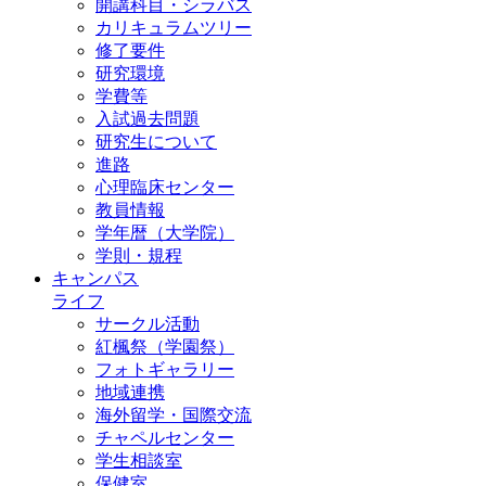
開講科目・シラバス
カリキュラムツリー
修了要件
研究環境
学費等
入試過去問題
研究生について
進路
心理臨床センター
教員情報
学年暦（大学院）
学則・規程
キャンパス
ライフ
サークル活動
紅楓祭（学園祭）
フォトギャラリー
地域連携
海外留学・国際交流
チャペルセンター
学生相談室
保健室