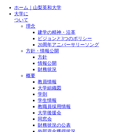
ホーム｜山梨英和大学
大学に
ついて
理念
建学の精神・沿革
ビジョンと3つのポリシー
20周年アニバーサリーソング
方針・情報公開
方針
情報公開
財務状況
概要
教員情報
大学組織図
学則
学生情報
教職員採用情報
大学後援会
同窓会
財務状況の公表
外部資金獲得状況