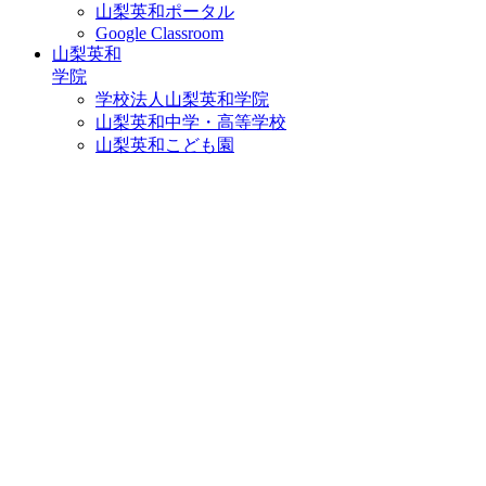
山梨英和ポータル
Google Classroom
山梨英和
学院
学校法人山梨英和学院
山梨英和中学・高等学校
山梨英和こども園
ホーム｜山梨英和大学
アクセス
資料請求
お問い合せ
検索
× メニューを閉じる
ニュース